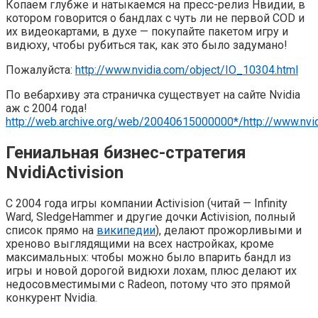
Копаем глубже и натыкаемся на пресс-релиз Нвидии, в
котором говорится о бандлах с чуть ли не первой COD и
их видеокартами, в духе — покупайте пакетом игру и
видюху, чтобы рубиться так, как это было задумано!
Пожалуйста:
http://www.nvidia.com/object/IO_10304.html
По вебархиву эта страничка существует на сайте Nvidia
аж с 2004 года!
http://web.archive.org/web/20040615000000*/http://www.nvi
Гениальная бизнес-стратегия
NvidiActivision
С 2004 года игры компании Activision (читай — Infinity
Ward, SledgeHammer и другие дочки Activision, полный
список прямо на
википедии
), делают прожорливыми и
хреново выглядящими на всех настройках, кроме
максимальных: чтобы можно было впарить бандл из
игры и новой дорогой видюхи лохам, плюс делают их
недосовместимыми с Radeon, потому что это прямой
конкурент Nvidia.