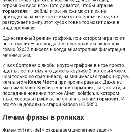
огромном весе игры (это делается, чтобы игра
не
тормозила
— файлы игры не сжимают и их не
приходится на лету «разжимать» во время игры, что
разгружает комп), этот кусок говна тормозит даже в
видеороликах.
Единственный режим графона, при котором игра почти
не тормозит — это когда все текстурки выглядят как
говно 32х32 пикселя и когда анизотропная фильтрация
минимальна.
И вся болтовня о якобы крутом графоне в игре просто
идет в лес, потому что даже в крузисе 2, который уже с
чем только не сравнивали, на минималках графон круче,
чем в этом
Калле Чести
при прочих равных. Даже на
максимальных Крузиз тупо
не тормозит
, как, кстати, и
последние новинки: тот же Alien: isolation, в котором
тоже хорошая графика, но он опять же
не тормозит
. И
это-то на довольно старой Radeon HD 5850.
Лечим фризы в роликах
Жмем ctrl+alt+del > открываем диспетчер задач >