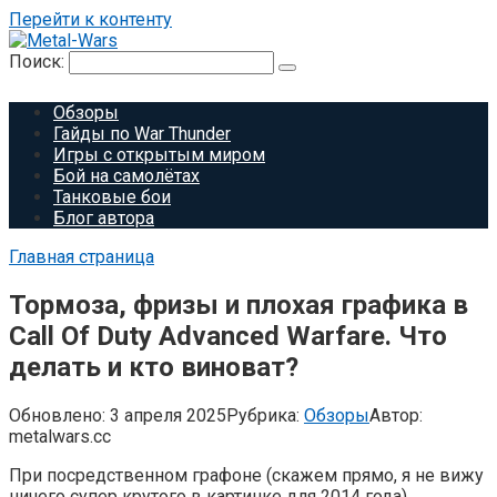
Перейти к контенту
Поиск:
Обзоры
Гайды по War Thunder
Игры с открытым миром
Бой на самолётах
Танковые бои
Блог автора
Главная страница
Тормоза, фризы и плохая графика в
Call Of Duty Advanced Warfare. Что
делать и кто виноват?
Обновлено:
3 апреля 2025
Рубрика:
Обзоры
Автор:
metalwars.cc
При посредственном графоне (скажем прямо, я не вижу
ничего супер крутого в картинке для 2014 года),