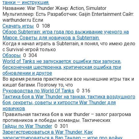
танки — инструкция.
Название: War Thunder Жанр: Action, Simulator
Мультиплеер: Есть Разработчик: Gaijin Entertainment Сайт:
warthunder.ru Если
Скачать игры
0
108
Обзор Subterrain: игра года про выживание ученого на
Марсе. Советы для новичков в Subterrain.
Когда я начал играть в Subterrain, я понял, что имею дело
с Survival-игрой только
Обзоры
0
304
World of Tanks не запускается: ошибки при запуске,
бесконечная шестеренка, критическая ошибка при
обновлении и другое
Во время релиза практически все нынешние игры так и
кишат багами. Поэтому то, что
Руководства по World Of Tanks
0
316
Тактика боя в War Thunder на танках, тактика воздушного
боя, секреты, советы и хитрости War Thunder для
новичков
Правильная тактика боя в war thunder – залог разгрома
противников и победы команды. Тактических
Гайды по War Thunder
0
301
Зарегистрироваться в War Thunder. Как
зарегистрироваться в Вар Тандер — игре про войну.