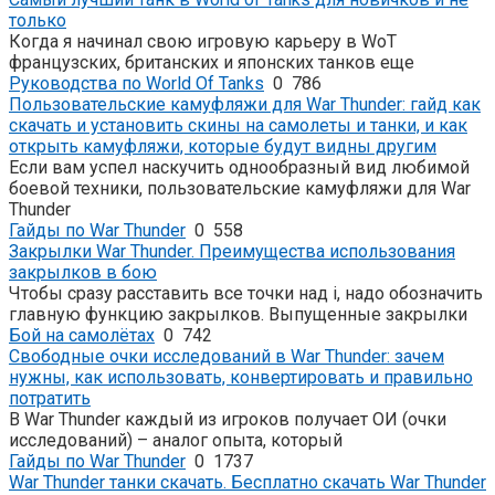
только
Когда я начинал свою игровую карьеру в WoT
французских, британских и японских танков еще
Руководства по World Of Tanks
0
786
Пользовательские камуфляжи для War Thunder: гайд как
скачать и установить скины на самолеты и танки, и как
открыть камуфляжи, которые будут видны другим
Если вам успел наскучить однообразный вид любимой
боевой техники, пользовательские камуфляжи для War
Thunder
Гайды по War Thunder
0
558
Закрылки War Thunder. Преимущества использования
закрылков в бою
Чтобы сразу расставить все точки над i, надо обозначить
главную функцию закрылков. Выпущенные закрылки
Бой на самолётах
0
742
Свободные очки исследований в War Thunder: зачем
нужны, как использовать, конвертировать и правильно
потратить
В War Thunder каждый из игроков получает ОИ (очки
исследований) – аналог опыта, который
Гайды по War Thunder
0
1737
War Thunder танки скачать. Бесплатно скачать War Thunder