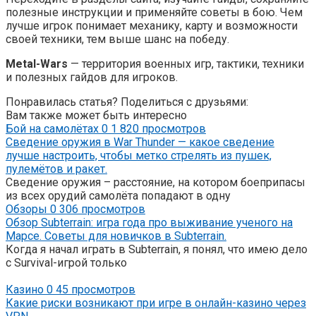
полезные инструкции и применяйте советы в бою. Чем
лучше игрок понимает механику, карту и возможности
своей техники, тем выше шанс на победу.
Metal-Wars
— территория военных игр, тактики, техники
и полезных гайдов для игроков.
Понравилась статья? Поделиться с друзьями:
Вам также может быть интересно
Бой на самолётах
0
1 820 просмотров
Сведение оружия в War Thunder — какое сведение
лучше настроить, чтобы метко стрелять из пушек,
пулемётов и ракет.
Сведение оружия – расстояние, на котором боеприпасы
из всех орудий самолёта попадают в одну
Обзоры
0
306 просмотров
Обзор Subterrain: игра года про выживание ученого на
Марсе. Советы для новичков в Subterrain.
Когда я начал играть в Subterrain, я понял, что имею дело
с Survival-игрой только
Казино
0
45 просмотров
Какие риски возникают при игре в онлайн-казино через