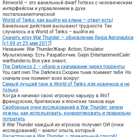
Rimworld — это ванильный dwarf fortess с человеческим
интерфейсом и управлением в духе
постапокалиптической
World of Tanks: как выйти из клана — ответ есть!
Банальные действия вызывают трудности. Так
случилось и в World of Tanks – выйти из
Скачать игру War Thunder — обновление Regia Aeronautica
[v1.69 от 25 мая 2017]
Название: War ThunderЖанр: Action, Simulator
Мультиплеер: Есть Разработчик: Gaijin EntertainmentСайт:
warthunder.ru Все уже знают,
The Darkness 2 — обзор и скачивание через торренты
You cant own The Darkness.Скорее тьма поимеет тебя. Но
сначала она поимеет всех вокруг.
Самый лучший танк в World of Tanks для новичков и не
только
Когда я начинал свою игровую карьеру в WoT
французских, британских и японских танков еще
Свободные очки исследований в War Thunder: зачем
нужны, как использовать, конвертировать и правильно
потратить
В War Thunder каждый из игроков получает ОИ (очки
исследований) – аналог опыта, который
Регистрация в War Thunder — правильный способ!