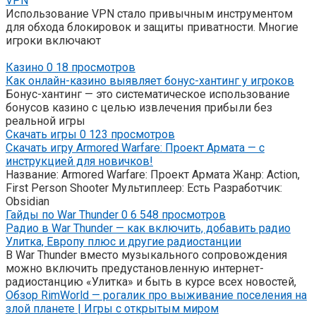
VPN
Использование VPN стало привычным инструментом
для обхода блокировок и защиты приватности. Многие
игроки включают
Казино
0
18 просмотров
Как онлайн-казино выявляет бонус-хантинг у игроков
Бонус-хантинг — это систематическое использование
бонусов казино с целью извлечения прибыли без
реальной игры
Скачать игры
0
123 просмотров
Скачать игру Armored Warfare: Проект Армата — с
инструкцией для новичков!
Название: Armored Warfare: Проект Армата Жанр: Action,
First Person Shooter Мультиплеер: Есть Разработчик:
Obsidian
Гайды по War Thunder
0
6 548 просмотров
Радио в War Thunder — как включить, добавить радио
Улитка, Европу плюс и другие радиостанции
В War Thunder вместо музыкального сопровождения
можно включить предустановленную интернет-
радиостанцию «Улитка» и быть в курсе всех новостей,
Обзор RimWorld — рогалик про выживание поселения на
злой планете | Игры с открытым миром