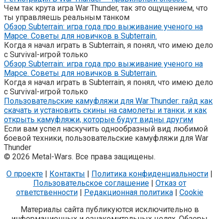
Чем так крута игра War Thunder, так это ощущением, что
ты управляешь реальным танком
Обзор Subterrain: игра года про выживание ученого на
Марсе. Советы для новичков в Subterrain.
Когда я начал играть в Subterrain, я понял, что имею дело
с Survival-игрой только
Обзор Subterrain: игра года про выживание ученого на
Марсе. Советы для новичков в Subterrain.
Когда я начал играть в Subterrain, я понял, что имею дело
с Survival-игрой только
Пользовательские камуфляжи для War Thunder: гайд как
скачать и установить скины на самолеты и танки, и как
открыть камуфляжи, которые будут видны другим
Если вам успел наскучить однообразный вид любимой
боевой техники, пользовательские камуфляжи для War
Thunder
© 2026 Metal-Wars. Все права защищены.
О проекте
|
Контакты
|
Политика конфиденциальности
|
Пользовательское соглашение
|
Отказ от
ответственности
|
Редакционная политика
|
Cookie
Материалы сайта публикуются исключительно в
информационных и ознакомительных целях. Обзоры